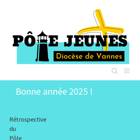
Passer
au
contenu
Bonne année 2025 !
Rétrospective
du
Pôle