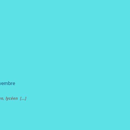
ovembre
en, lycéen […]